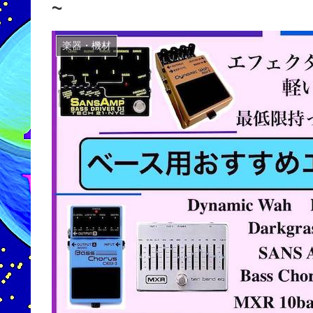
~
楽器・機材