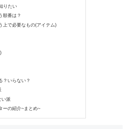
知りたい
う順番は？
上で必要なもの(アイテム)
)
る？いらない？
派
ない派
ターの紹介~まとめ~