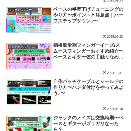
2025.09.23
ベースの半音下げチューニングの
メンテナンス・アイテム
やり方〜ポイントと注意点｜ハー
フステップダウン♪〜
2025.09.23
指板潤滑剤フィンガーイーズ/ス
メンテナンス・アイテム
ムースフィンガーおすすめ紹介〜
ベースとギター弦の手触りなめら
か♪〜
2024.10.31
自作パッチケーブルとシールドの
メンテナンス・アイテム
作り方〜ハンダ付けをやってみよ
う♪〜
2024.04.18
ジャックのノイズは交換時期〜ベ
メンテナンス・アイテム
ースとギターがガリガリなった
ら？