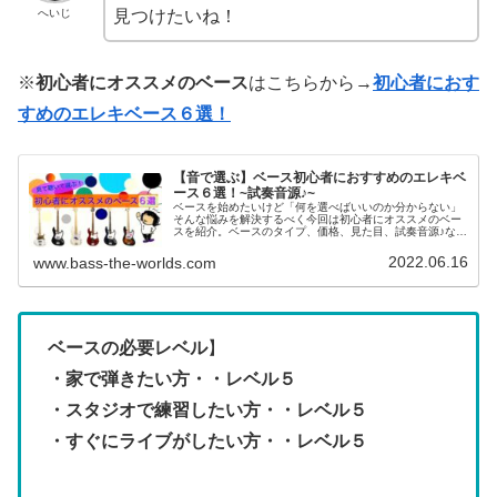
へいじ
見つけたいね！
※
初心者にオススメのベース
はこちらから→
初心者におす
すめのエレキベース６選！
【音で選ぶ】ベース初心者におすすめのエレキベ
ース６選！~試奏音源♪~
ベースを始めたいけど「何を選べばいいのか分からない」
そんな悩みを解決するべく今回は初心者にオススメのベー
スを紹介。ベースのタイプ、価格、見た目、試奏音源♪など
いろんな角度から選んでみましょう！記念すべき一本目を
見つけてくださいね♪これでアナタもベーシストになる！
2022.06.16
www.bass-the-worlds.com
ベースの必要レベル
】
・家で弾きたい方・・レベル５
・スタジオで練習したい方・・レベル５
・すぐにライブがしたい方・・レベル５