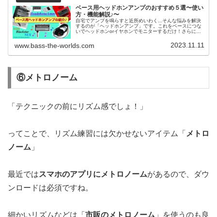
ベース用ヘッドホンアンプのおすすめ５選〜使い
方・機能解説♪〜
自宅でアンプを鳴らすと近所めいわく...そんな悩みを解決
するのが「ヘッドホンアンプ」です。これをベースにつな
いでヘッドホンorイヤホンでモニターするだけ！さらに外
部入力の音源と一緒に練習ができるという便利なツール！
ぜひチェックしてください♪
2023.11.11
www.bass-the-worlds.com
⑥メトロノーム
「テクニックの前にリズム感でしょ！」
ってことで、リズム練習には欠かせないアイテム「
メトロ
ノーム
」
最近では
スマホのアプリにメトロノーム
があるので、ダウ
ンロードは必須ですね。
細かいリズムなどは「
市販のメトロノーム
」を使うのも良