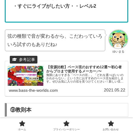
・すぐにライブがしたい方・・レベル2
弦の種類で音が変わるから、こだわっていろ
いろ試すのもありだね♪
ゆいまる
【音源比較】ベース弦のおすすめ12選〜初心者
からプロまで使用するメーカー♪〜
無限にありすぎる「ベースの弦」。「どれを選べばいいの
かわからない」という方におすすめのベース弦を紹介しま
す。ぜひお気に入りの弦を見つけてください！新しい弦が
入り次第更新していくので、乞うご期待！
2021.05.22
www.bass-the-worlds.com
⑨教則本
「教則本」「教則DVD」をもとに
練習メニュー
を組んで
ホーム
プライバシーポリシー
お問い合わせ