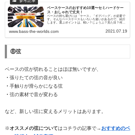
ベースケースのおすすめ10選〜セミハードケー
ス・おしゃれで丈夫！
ベースの持ち運びには「ケース」「ギグバッグ」が必要で
す。そんなベースケースもいろいろ違いがあるので、紹介
します。選ぶポイントは、軽い？じょうぶ？見た目？何ん
でもOKです！そして「楽器を守る」という事も大事になり
ます。ぜひ好みのケースを見つけましょう！
2021.07.19
www.bass-the-worlds.com
⑧弦
ベースの弦が切れることはほぼ無いですが、
・
張りたての弦の音が良い
・
手触りが滑らかになる弦
・
弦の素材で音が変わる
など、新しい弦に変えるメリットはあります。
※
オススメの弦について
はコチラの記事で→
おすすめのベ