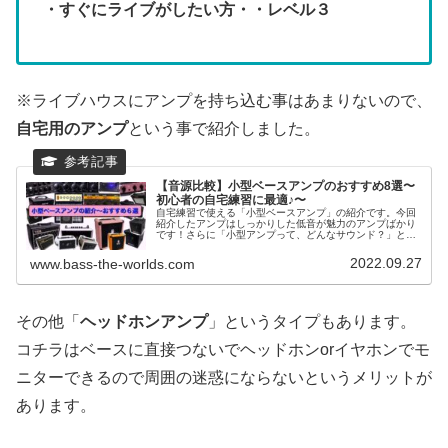
・すぐにライブがしたい方・・レベル３
※ライブハウスにアンプを持ち込む事はあまりないので、
自宅用のアンプ
という事で紹介しました。
【音源比較】小型ベースアンプのおすすめ8選〜
初心者の自宅練習に最適♪〜
自宅練習で使える「小型ベースアンプ」の紹介です。今回
紹介したアンプはしっかりした低音が魅力のアンプばかり
です！さらに「小型アンプって、どんなサウンド？」とい
う声にお応えして”試奏音源”があるので、ぜひチェックし
てください♪自宅練習には小型ベースアンプを１台！
2022.09.27
www.bass-the-worlds.com
その他「
ヘッドホンアンプ
」というタイプもあります。
コチラはベースに直接つないでヘッドホンorイヤホンでモ
ニターできるので周囲の迷惑にならないというメリットが
あります。