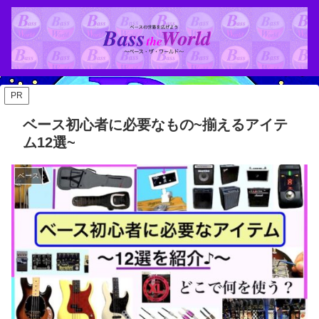
PR
ベース初心者に必要なもの~揃えるアイテ
ム12選~
ベース