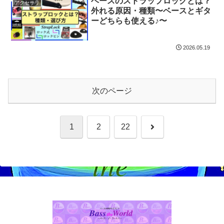
ベースのストラップロックとは？
アクセサリ
外れる原因・種類〜ベースとギタ
ーどちらも使える♪〜
2026.05.19
次のページ
次
1
2
22
へ