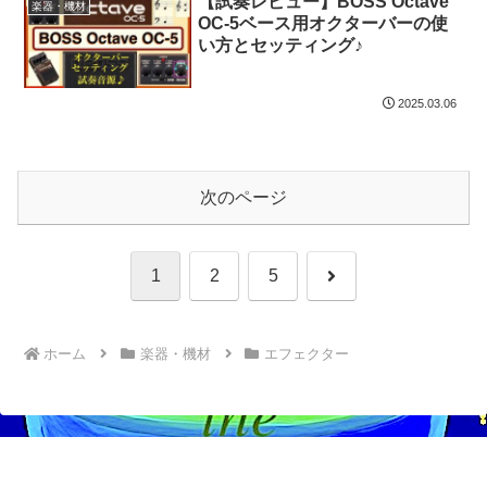
【試奏レビュー】BOSS Octave
楽器・機材
OC-5ベース用オクターバーの使
い方とセッティング♪
2025.03.06
次のページ
次
1
2
5
へ
ホーム
楽器・機材
エフェクター