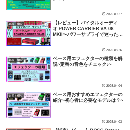
2025.09.27
【レビュー】バイタルオーディ
楽器・機材
オ POWER CARRIER VA-08
MKII〜パワーサプライで迷ったら
これ！〜
2025.08.26
ベース用エフェクターの種類を解
楽器・機材
説~定番の音色をチェック♪~
2025.04.04
ベース用おすすめエフェクターの
楽器・機材
紹介~初心者に必要なモデルは？~
2025.04.03