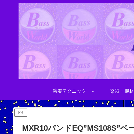
演奏テクニック
楽器・機材
PR
MXR10バンドEQ”MS108