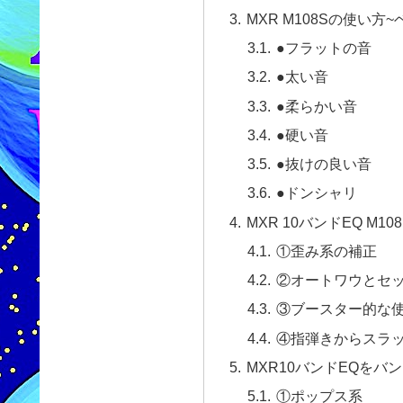
MXR M108Sの使い方
●フラットの音
●太い音
●柔らかい音
●硬い音
●抜けの良い音
●ドンシャリ
MXR 10バンドEQ M
①歪み系の補正
②オートワウとセ
③ブースター的な
④指弾きからスラ
MXR10バンドEQをバ
①ポップス系