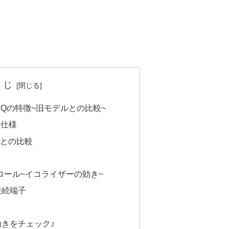
くじ
nd EQの特徴~旧モデルとの比較~
と仕様
”との比較
ントロール~イコライザーの効き~
接続端子
きをチェック♪