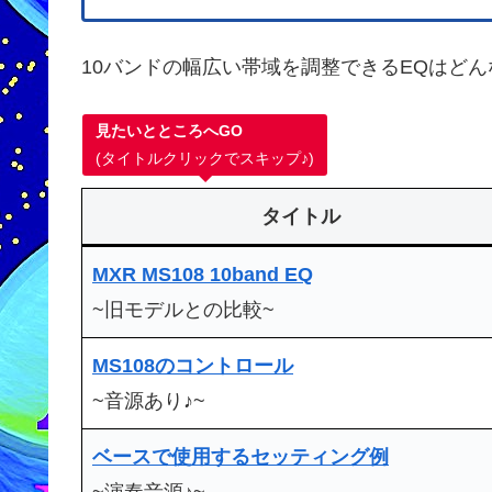
10バンドの幅広い帯域を調整できるEQはど
見たいとところへGO
(タイトルクリックでスキップ♪)
タイトル
MXR MS108 10band EQ
~旧モデルとの比較~
MS108のコントロール
~音源あり♪~
ベースで使用するセッティング例
~演奏音源♪~