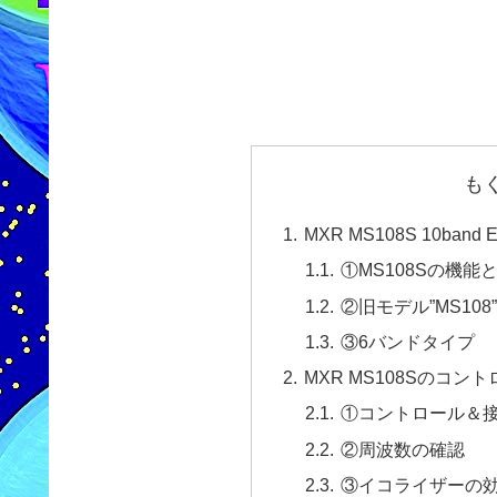
も
MXR MS108S 10ba
①MS108Sの機能
②旧モデル”MS108
③6バンドタイプ
MXR MS108Sのコ
①コントロール＆
②周波数の確認
③イコライザーの効