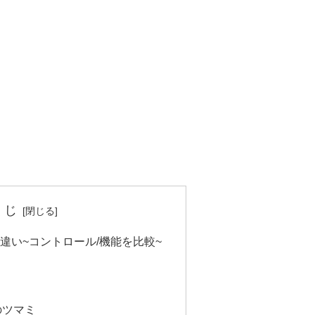
くじ
違い~コントロール/機能を比較~
のツマミ