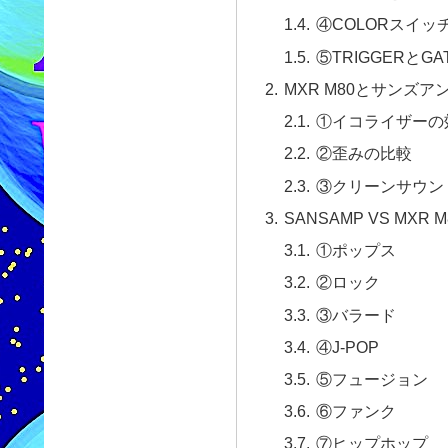
④COLORスイッ
⑤TRIGGERとGA
MXR M80とサンズア
①イコライザーの
②歪みの比較
③クリーンサウン
SANSAMP VS MXR M
①ポップス
②ロック
③バラード
④J-POP
⑤フュージョン
⑥ファンク
⑦ヒップホップ