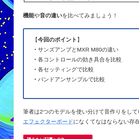
機能
や
音の違い
を比べてみましょう！
【
今回のポイント
】
・
サンズアンプとMXR M80の違い
・
各コントロールの効き具合を比較
・
各セッティングで比較
・
バンドアンサンブルで比較
筆者は2つのモデルを使い分けて音作りをして
エフェクターボード
になくてなはならない存