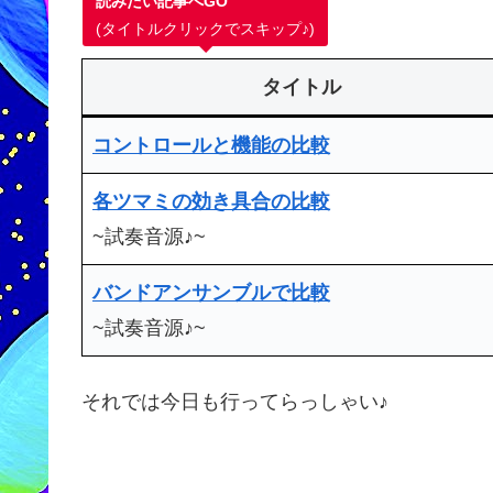
読みたい記事へGO
(タイトルクリックでスキップ♪)
タイトル
コントロールと機能の比較
各ツマミの効き具合の比較
~試奏音源♪~
バンドアンサンブルで比較
~試奏音源♪~
それでは今日も行ってらっしゃい♪