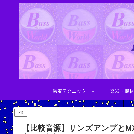
演奏テクニック
楽器・機材
PR
【比較音源】サンズアンプとMXR M