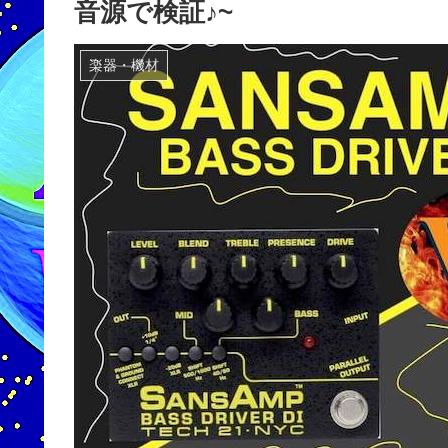
音源で検証♪~
楽器・機材