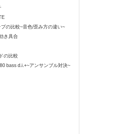
チ
TE
ンプの比較~音色/歪み方の違い~
効き具合
ドの比較
80 bass d.i.+~アンサンブル対決~