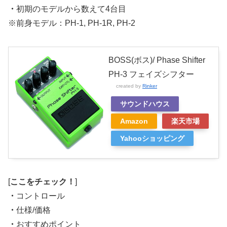
・
初期のモデルから数えて4台目
※前身モデル：PH-1, PH-1R, PH-2
BOSS(ボス)/ Phase Shifter
PH-3 フェイズシフター
created by
Rinker
サウンドハウス
Amazon
楽天市場
Yahooショッピング
[
ここをチェック！
]
・
コントロール
・
仕様/価格
・
おすすめポイント