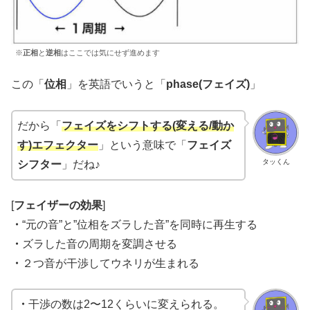
※
正相
と
逆相
はここでは気にせず進めます
この「
位相
」を英語でいうと「
phase(フェイズ)
」
だから「
フェイズをシフトする(変える/動か
す)エフェクター
」という意味で「
フェイズ
タッくん
シフター
」だね♪
[
フェイザーの効果
]
・
“元の音”と”位相をズラした音”を同時に再生する
・
ズラした音の周期を変調させる
・
２つ音が干渉してウネリが生まれる
・
干渉の数は2〜12くらいに変えられる。