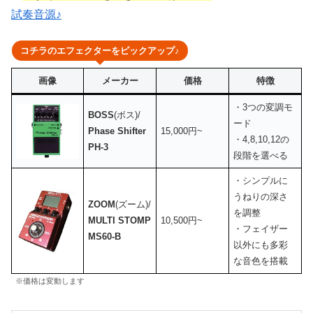
試奏音源♪
コチラのエフェクターをピックアップ♪
画像
メーカー
価格
特徴
・3つの変調モ
BOSS
(ボス)/
ード
Phase Shifter
15,000円~
・4,8,10,12の
PH-3
段階を選べる
・シンプルに
うねりの深さ
ZOOM
(ズーム)/
を調整
MULTI STOMP
10,500円~
・フェイザー
MS60-B
以外にも多彩
な音色を搭載
※価格は変動します