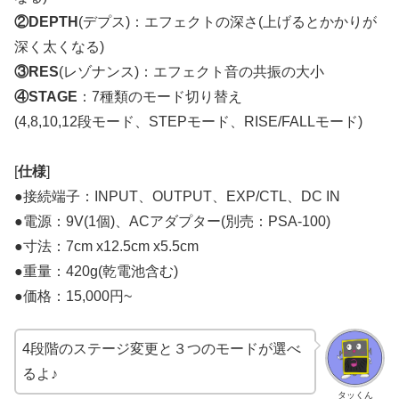
②DEPTH
(デプス)：エフェクトの深さ(上げるとかかりが
深く太くなる)
③RES
(レゾナンス)：エフェクト音の共振の大小
④STAGE
：7種類のモード切り替え
(4,8,10,12段モード、STEPモード、RISE/FALLモード)
[
仕様
]
●接続端子：INPUT、OUTPUT、EXP/CTL、DC IN
●電源：9V(1個)、ACアダプター(別売：PSA-100)
●寸法：7cm x12.5cm x5.5cm
●重量：420g(乾電池含む)
●価格：15,000円~
4段階のステージ変更と３つのモードが選べ
るよ♪
タッくん