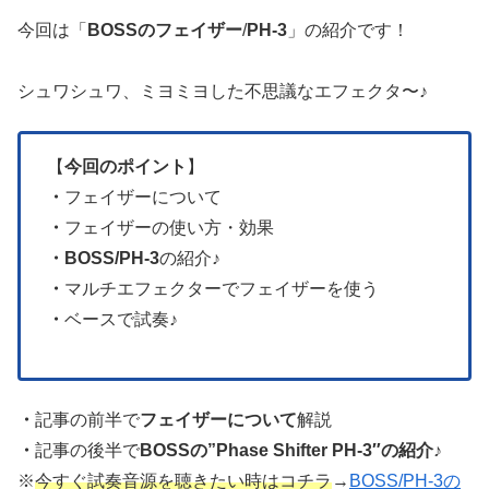
今回は「
BOSSのフェイザー
/
PH-3
」の紹介です！
シュワシュワ、ミヨミヨした不思議なエフェクタ〜♪
【
今回のポイント
】
・
フェイザーについて
・
フェイザーの使い方・効果
・BOSS/PH-3
の紹介♪
・
マルチエフェクターでフェイザーを使う
・
ベースで試奏♪
・
記事の前半で
フェイザーについて
解説
・
記事の後半で
BOSSの”Phase Shifter PH-3″の紹介♪
※
今すぐ試奏音源を聴きたい時はコチラ
→
BOSS/PH-3の