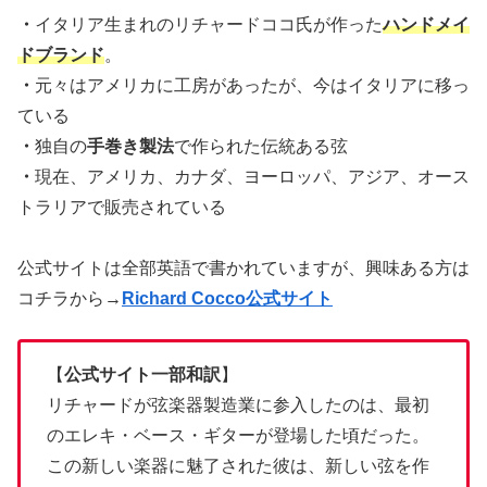
・
イタリア生まれのリチャードココ氏が作った
ハンドメイ
ドブランド
。
・
元々はアメリカに工房があったが、今はイタリアに移っ
ている
・
独自の
手巻き製法
で作られた伝統ある弦
・
現在、アメリカ、カナダ、ヨーロッパ、アジア、オース
トラリアで販売されている
公式サイトは全部英語で書かれていますが、興味ある方は
コチラから
→
Richard Cocco公式サイト
【
公式サイト一部和訳
】
リチャードが弦楽器製造業に参入したのは、最初
のエレキ・ベース・ギターが登場した頃だった。
この新しい楽器に魅了された彼は、新しい弦を作