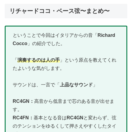
リチャードココ・ベース弦〜まとめ〜
ということで今回はイタリアからの音「
Richard
Cocco
」の紹介でした。
「
演奏するのは人の手
」という原点を教えてくれ
たよいうな気がします。
サウンドは、一言で「
上品なサウンド
」
RC4GN：
高音から低音まで芯のある音が出せま
す。
RC4FN：
基本となる音は
RC4GN
と変わらず、弦
のテンションをゆるくして押さえやすくしたタイ