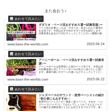
また会おう♪
ダダリオ・ベース弦おすすめ５選〜試奏音源♪〜
ベース弦の定番といえば「ダダリオ」長きにわたり愛用さ
れる弦です。今回はおすすめのダダリオ弦を紹介します。
試奏音源もあるのでぜひチェックしてください♪種類の違う
弦を紹介するので弦選びに役立ててくださいね！
2023.06.24
www.bass-the-worlds.com
アーニーボール・ベース弦おすすめ５選〜試奏音
源♪〜
アーニーボールは世界的に人気のベース弦です。今回は弦
の試奏音源と共にアーニーボールの良さに迫りたいと思い
ます。素材の違いやゲージの違いなどチェックしてくださ
い！
2023.06.22
www.bass-the-worlds.com
ジャズベースのサウンド・使用ベーシストの紹介
~初心者にもおすすめ~♪
世界中のベーシストが一番多く使うベース。それが「ジャ
ズベース(ジャズベ)」ではないでしょうか？そんなジャズ
ベの魅力を演奏音源とともにお伝えするブログです。楽し
んで見て聴いて行って下さい！