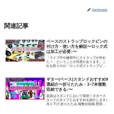
heymusic
関連記事
ベースのストラップロックピンの
アクセサリ
付け方・使い方を解説〜ロック式
は加工が必要♪〜
「ライブ中や練習中にストラップが外れ
た！」ということが何度かあります。こ
れを防ぐのが「ロック式ストラップピ
ン」「ストラップロック」。今回はロッ
ク式ストラップピンの付け方とおすすめ
を紹介♪ストラップを固定すれば、どれだ
ギター(ベース)スタンドおすすめ9
弦・アクセサリ
け暴れても大丈夫！備えあれば憂いな
選紹介〜折りたたみ・3~7本複数
し！ご自身のベースもこの機会にちょっ
収納できる♪〜
と改造してみましょう♪
楽器はスタンドにおいて保管！ギタース
タンドのタイプとおすすめを紹介します♪
吊り下げ,折りたたみ,複数台収納,壁掛け
などさまざまなタイプがあるのでぜひ自
宅用やライブ用にスタンドを持っておき