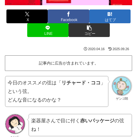
X
Facebook
はてブ
LINE
コピー
2020.04.16
2025.09.26
記事内に広告が含まれています。
今日のオススメの弦は「
リチャード・ココ
」
という弦。
ゲンゴ郎
どんな音になるのかな？
楽器屋さんで目に付く
赤いパッケージ
の弦
ね！
へいじ