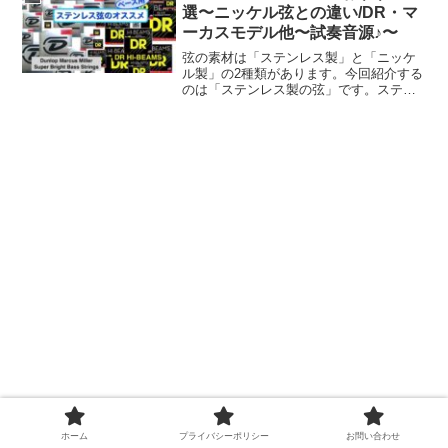
におすすめなのかを解説します
選〜ニッケル弦との違い/DR・マ
ーカスモデル他〜試奏音源♪〜
弦の素材は「ステンレス製」と「ニッケ
ル製」の2種類があります。今回紹介する
のは「ステンレス製の弦」です。ステン
レンスはブライト＆ドンシャリ！演奏音
源でニッケル製の弦との比較も確認でき
るので、ぜひこの機械に「素材の違い」
を実感してください♪個人的にはスラップ
の音が1番良い音になると思います！マー
カスミラーばりのバキバキのスラップサ
ウンドをご自身のベースにも♪
ホーム
プライバシーポリシー
お問い合わせ