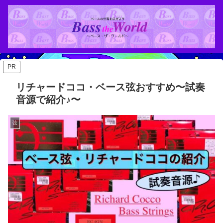
PR
リチャードココ・ベース弦おすすめ〜試奏
音源で紹介♪〜
弦