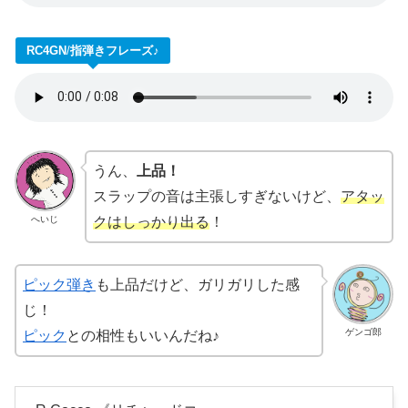
RC4GN
/
指弾きフレーズ
♪
うん、
上品！
スラップの音は主張しすぎないけど、
アタッ
へいじ
クはしっかり出る
！
ピック弾き
も上品だけど、ガリガリした感
じ！
ゲンゴ郎
ピック
との相性もいいんだね♪