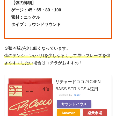
【弦の詳細
】
ゲージ：45・65・80・100
素材：ニッケル
タイプ：ラウンドワウンド
３弦４弦が少し細くなって
います。
弦のテンション(ハリ)を少しゆるくして早いフレーズを弾
きやすくしたい
場合はコチラがおすすめ！
リチャードココ /RC4FN
BASS STRINGS 4弦用
created by
Rinker
サウンドハウス
Amazon
楽天市場