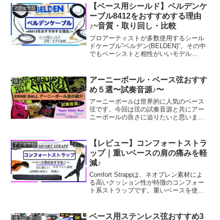
ましょう！ギター用とベース用の違いは
【ベース用シールド】ベルデンケ
アクセサリ
特にないのでどちらにも使えるものを紹
ーブル8412をおすすめする理由
介しています♪
♪~音質・取り回し・比較
プロアーティストが多数使用するシール
ドケーブル”ベルデン(BELDEN)”。その中
でもベーシストと相性がいいモデル
が”8412”です！中低域が太く耐久性に優
れ、さらにローノイズといったベースに
ぴったりのモデルを紹介します。他のモ
アーニーボール・ベース弦おすす
弦
デル”9395”と”9778”との比較して紹介しま
め５選〜試奏音源♪〜
す♪
アーニーボールは世界的に人気のベース
弦です。今回は弦の試奏音源と共にアー
ニーボールの良さに迫りたいと思いま
す。素材の違いやゲージの違いなどチェ
ックしてください！
【レビュー】コンフォートストラ
アクセサリ
ップ｜重いベースの肩の痛みを軽
減♪
Comfort Strappは、ネオプレン素材によ
る高いクッション性が特徴のコンフォー
ト系ストラップです。重いベースを使う
人や長時間のライブを行う人から高い支
持を集めています。本記事では特徴やメ
リット・デメリット、どんなベーシスト
ベース用ステンレス弦おすすめ3
弦