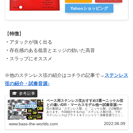
Yahooショッピング
【
特徴
】
・
アタックが強く出る
・
存在感のある低音とエッジの効いた高音
・
スラップにオススメ
※他のステンレス弦の紹介はコチラの記事で→
ステンレス
弦の紹介・試奏音源♪
ベース用ステンレス弦おすすめ3選〜ニッケル弦
との違い/DR・マーカスモデル他〜試奏音源♪〜
弦の素材は「ステンレス製」と「ニッケル製」の2種類が
あります。今回紹介するのは「ステンレス製の弦」です。
ステンレンスはブライト＆ドンシャリ！演奏音源でニッケ
ル製の弦との比較も確認できるので、ぜひこの機械に「素
材の違い」を実感してください♪個人的にはスラップの音が
2022.06.09
www.bass-the-worlds.com
1番良い音になると思います！マーカスミラーばりのバキ
バキのスラップサウンドをご自身のベースにも♪