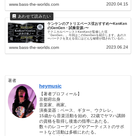
2020.04.15
www.bass-the-worlds.com
ケンケンのアトリエベース弦おすすめ〜KenKen
のGenGen・試奏音源♪〜
テクニカルベーシストKenKenが監修した弦
「GenGen」。今回はこのGenGenを紹介します。あのス
ーパーテクを支える弦にはどんな秘密が隠されているので
しょうか？試奏音源もあるのでぜひチェックしてください
ね♪
2023.06.24
www.bass-the-worlds.com
著者
heymusic
【著者プロフィール】
京都府出身
音楽家、画家。
演奏楽器：ベース、ギター、ウクレレ。
15歳から音楽活動を始め、22歳でヤマハ講師
の資格を取得し後進の指導にあたる。
数々のレコーディングやアーティストのサポ
ートなど活動は多岐にわたる。