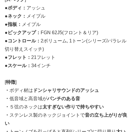
●
ボディ：
アッシュ
●
ネック：
メイプル
●
指板：
メイプル
●
ピックアップ：
FGN 62J5(フロント＆リア)
●
コントロール：
2ボリューム, 1トーン(シリーズ/パラレル
切り替えスイッチ)
●
フレット：
21フレット
●
スケール：
34インチ
[
特徴
]
・
ボディ材は
ドンシャリサウンドのアッシュ
・
低音域と高音域が
パンチのある音
・
５弦のネックは
太すぎない作りで持ちやすい
・
ステンレス製のネックジョイントで
音の立ち上がりが良
い
・
トーンノブを引っぱると直列(シリーズ)に切り替り
太い