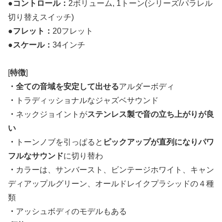
●
コントロール：
2ボリューム, 1トーン(シリーズ/パラレル
切り替えスイッチ)
●
フレット：
20フレット
●
スケール：
34インチ
[
特徴
]
・全ての音域を安定して出せる
アルダーボディ
・
トラディッショナルなジャズベサウンド
・
ネックジョイントが
ステンレス製で音の立ち上がりが良
い
・
トーンノブを引っぱると
ピックアップが直列になりパワ
フルなサウンド
に切り替わ
・
カラーは、サンバースト、ビンテージホワイト、キャン
ディアップルグリーン、オールドレイクプラシッドの４種
類
・
アッシュボディのモデルもある