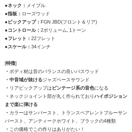
●
ネック：
メイプル
●
指板：
ローズウッド
●
ピックアップ：
FGN JBD(フロント＆リア)
●
コントロール：
2ボリューム, 1トーン
●
フレット：
22フレット
●
スケール：
34インチ
[
特徴
]
・
ボディ材は音のバランスの良いバスウッド
・中音域が抜ける
ジャズベースサウンド
・
リアピックアップは
ビンテージ系の音色
になる
・
ネックジョイント部が丸く作られており
ハイポジション
まで楽に弾ける
・
カラーはサンバースト、トランスペアレントブルーサン
バースト、アンティークホワイト、ブラックの4種類
・
この価格でこの作りはありがたい！