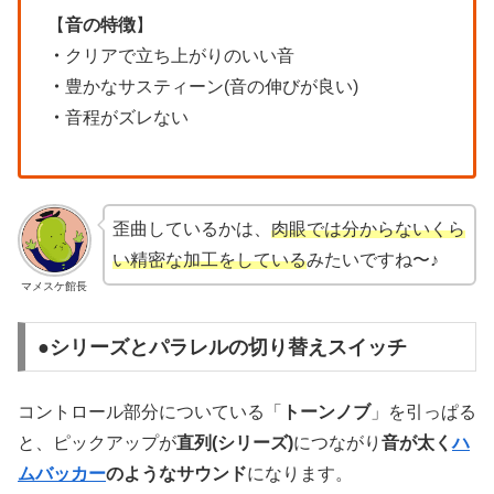
【
音の特徴
】
・
クリアで立ち上がりのいい音
・
豊かなサスティーン(音の伸びが良い)
・
音程がズレない
歪曲しているかは、
肉眼では分からないくら
い精密な加工をしている
みたいですね〜♪
マメスケ館長
●シリーズとパラレルの切り替えスイッチ
コントロール部分についている「
トーンノブ
」を引っぱる
と、ピックアップが
直列(シリーズ)
につながり
音が太く
ハ
ムバッカー
のようなサウンド
になります。