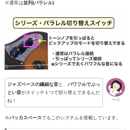
※通常は
並列(パラレル)
ジャズベースの繊細な音
と、
パワフルでぶっ
とい音
がスイッチ１つで切り替えできるんだ
へいじ
ね！
※
バッカスベース
でもこのシステムを搭載しています。