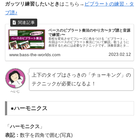
ガッツリ練習したいとき
はこちら→
ビブラートの練習・タ
ブ譜♪
ベースのビブラート奏法のやり方〜タブ譜と音源
で練習♪〜
音程を変化させてフレーズに色をつける「ビブラート」。
今回はベースのビブラート奏法について解説。歌うように
表現するためには必要なテクニックです。演奏音源とタブ
譜を使って練習してください♪音をゆらしてフレーズに色付
けしてみましょう！
2023.02.12
www.bass-the-worlds.com
上下のタイプはさっきの「チョーキング」の
テクニックが必要になるよ！
へいじ
●ハーモニクス
「
ハーモニクス
」
表記：
数字を四角で囲む(写真)