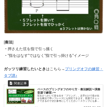
[
奏法
]
・
押さえた弦を指で引っ掻く
・
”指をはなす”ではなく”指で引っ掛ける”イメージ
ガッツリ練習したいとき
はこちら→
プリングオフの練習・
タブ譜♪
ベースのプリングオフのやり方・奏法解説〜演奏
音源で練習♪〜
弦をひっかいて音を出す「プリング」。左手だけで音が出
せる奏法で早いフレーズにも対応できます。音源でチェッ
クできるのでぜひ参考にしてください！スラップにも多く
使われるテクニックなのでぜひマスターしましょう♪