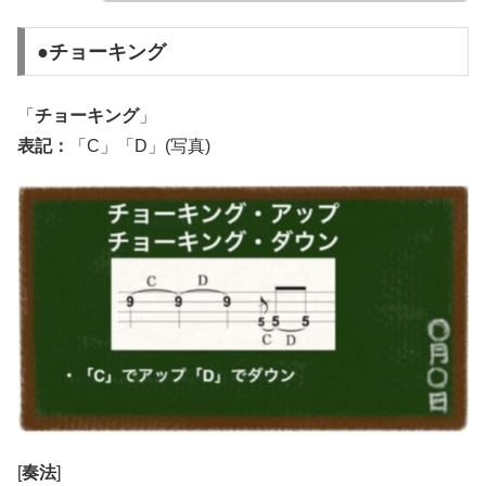
●チョーキング
「
チョーキング
」
表記：
「C」「D」(写真)
[
奏法
]