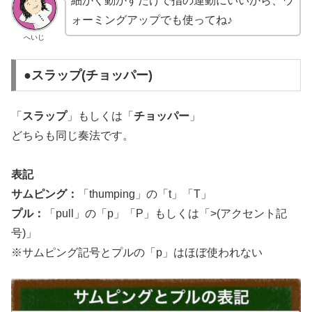
細かく動かすだけで指の運動にいいから、ウ
ォーミングアップでも使ってね♪
へいじ
●スラップ(チョッパー)
「
スラップ
」もしくは「
チョッパー
」
どちらも同じ奏法です。
表記
サムピング：
「thumping」の「t」「T」
プル：
「pull」の「p」「P」もしくは「>(アクセント記
号)」
※サムピング記号とプルの「p」はほぼ使われない