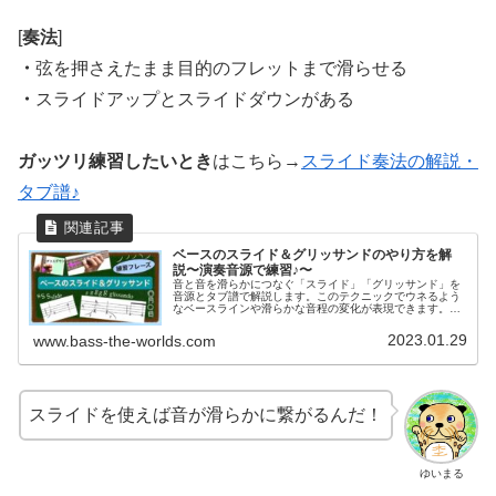
[
奏法
]
・
弦を押さえたまま目的のフレットまで滑らせる
・
スライドアップとスライドダウンがある
ガッツリ練習したいとき
はこちら→
スライド奏法の解説・
タブ譜♪
ベースのスライド＆グリッサンドのやり方を解
説〜演奏音源で練習♪〜
音と音を滑らかにつなぐ「スライド」「グリッサンド」を
音源とタブ譜で解説します。このテクニックでウネるよう
なベースラインや滑らかな音程の変化が表現できます。演
奏音源を聴きながら練習して基礎をマスターしましょう！
いつものフレーズをより豊かに♪
2023.01.29
www.bass-the-worlds.com
スライドを使えば音が滑らかに繋がるんだ！
ゆいまる