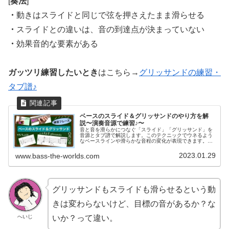
[
奏法
]
・
動きはスライドと同じで弦を押さえたまま滑らせる
・
スライドとの違いは、音の到達点が決まっていない
・
効果音的な要素がある
ガッツリ練習したいとき
はこちら→
グリッサンドの練習・
タブ譜♪
ベースのスライド＆グリッサンドのやり方を解
説〜演奏音源で練習♪〜
音と音を滑らかにつなぐ「スライド」「グリッサンド」を
音源とタブ譜で解説します。このテクニックでウネるよう
なベースラインや滑らかな音程の変化が表現できます。演
奏音源を聴きながら練習して基礎をマスターしましょう！
いつものフレーズをより豊かに♪
2023.01.29
www.bass-the-worlds.com
グリッサンドもスライドも滑らせるという動
きは変わらないけど、目標の音があるか？な
へいじ
いか？って違い。