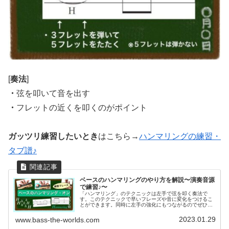
[
奏法
]
・
弦を叩いて音を出す
・
フレットの近くを叩くのがポイント
ガッツリ練習したいとき
はこちら→
ハンマリングの練習・
タブ譜♪
ベースのハンマリングのやり方を解説〜演奏音源
で練習♪〜
「ハンマリング」のテクニックは左手で弦を叩く奏法で
す。このテクニックで早いフレーズや音に変化をつけるこ
とができます。同時に左手の強化にもつながるのでぜひマ
スターしておきたいですね！演奏音源でチェックできるの
で参考にしてください♪
2023.01.29
www.bass-the-worlds.com