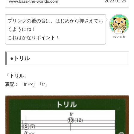
2023.01.29
www.bass-the-worlds.com
プリングの後の音は、はじめから押さえてお
くようにね！
ゆいまる
これはかなりポイント！
●トリル
「
トリル
」
表記：
「tr 〰」「tr」