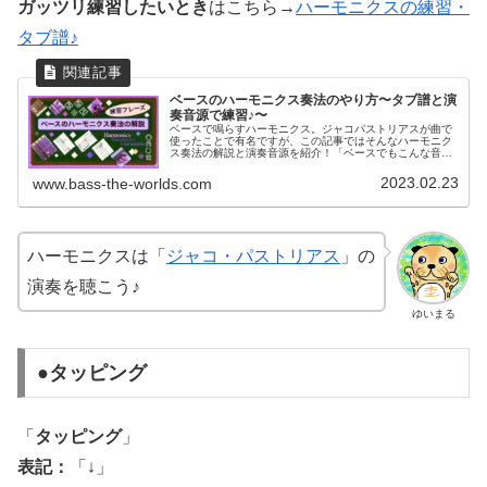
ガッツリ練習したいとき
はこちら→
ハーモニクスの練習・
タブ譜♪
ベースのハーモニクス奏法のやり方〜タブ譜と演
奏音源で練習♪〜
ベースで鳴らすハーモニクス。ジャコパストリアスが曲で
使ったことで有名ですが、この記事ではそんなハーモニク
ス奏法の解説と演奏音源を紹介！「ベースでもこんな音が
出るのか！」と一度体験して見てください♪
2023.02.23
www.bass-the-worlds.com
ハーモニクスは「
ジャコ・パストリアス
」の
演奏を聴こう♪
ゆいまる
●タッピング
「
タッピング
」
表記：
「↓」