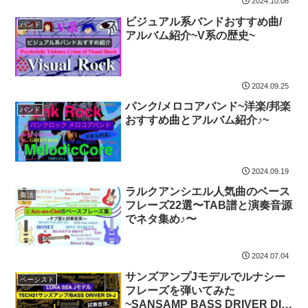
2024.10.08
ビジュアル系バンドおすすめ曲/
バンド
アルバム紹介~V系の歴史~
2024.09.25
パンク/メロコアバンド~洋楽/邦楽
バンド
おすすめ曲とアルバム紹介♪~
2024.09.19
ラルクアンシエル人気曲のベース
奏法
フレーズ22選〜TAB譜と演奏音源
でネタ集め♪〜
2024.07.04
サンズアンプJモデルでルナシー
ベーシスト
フレーズを弾いてみた
~SANSAMP BASS DRIVER DI-